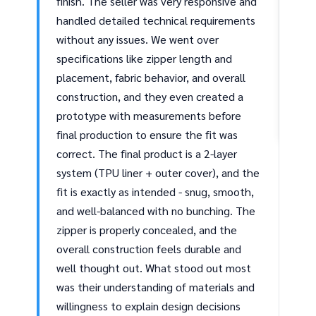
finish. The seller was very responsive and
of 
handled detailed technical requirements
pro
without any issues. We went over
que
specifications like zipper length and
rea
placement, fabric behavior, and overall
3-S
construction, and they even created a
hav
— 
prototype with measurements before
final production to ensure the fit was
correct. The final product is a 2-layer
system (TPU liner + outer cover), and the
fit is exactly as intended - snug, smooth,
and well-balanced with no bunching. The
zipper is properly concealed, and the
overall construction feels durable and
well thought out. What stood out most
was their understanding of materials and
willingness to explain design decisions