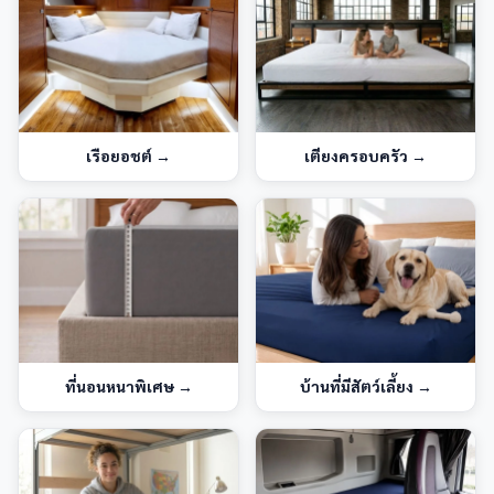
เรือยอชต์
→
เตียงครอบครัว
→
ที่นอนหนาพิเศษ
→
บ้านที่มีสัตว์เลี้ยง
→