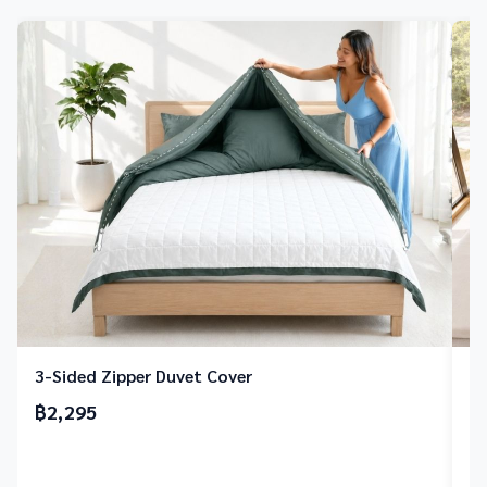
3-Sided Zipper Duvet Cover
Cu
฿2,295
฿